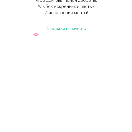
Чтоб дом был полон доброты,
Улыбок искренних и частых
И исполнения мечты!
Поздравить лично →